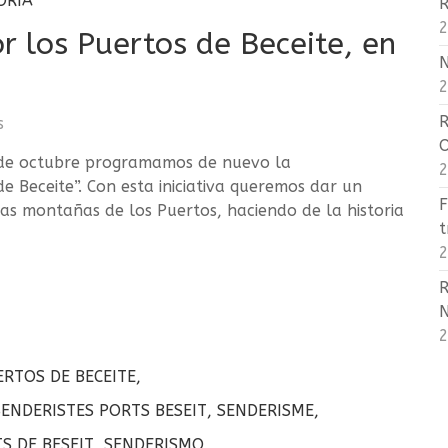
ORÍA
R
2
r los Puertos de Beceite, en
N
2
R
s
de octubre programamos de nuevo la
2
e Beceite”. Con esta iniciativa queremos dar un
F
as montañas de los Puertos, haciendo de la historia
t
2
R
2
ERTOS DE BECEITE
,
SENDERISTES PORTS BESEIT
,
SENDERISME
,
S DE BESEIT
,
SENDERISMO
,