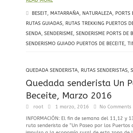
READ MORE
ce
it
m
b
te
p
BESEIT
,
MATARRAÑA
,
NATURALEZA
,
PORTS 
o
r
a
RUTAS GUIADAS
,
RUTAS TREKKING PUERTOS DE
o
rt
SENDA
,
SENDERISME
,
SENDERISME PORTS DE B
k
ir
SENDERISMO GUIADO PUERTOS DE BECEITE
,
T
QUEDADA SENDERISTA
,
RUTAS SENDERISTAS
,
Quedada senderista Un P
Beceite, Marzo 2016
root
1 marzo, 2016
No Comments
INFORMACIÓN: El fin de semana del 11,12 y 
ruta senderista de “Un Paseo por los Puertos d
impulso a la economía rural de esta zona de l