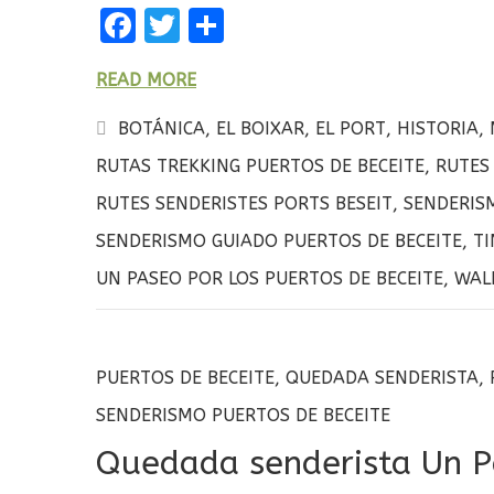
F
T
C
a
w
o
READ MORE
ce
it
m
b
te
p
BOTÁNICA
,
EL BOIXAR
,
EL PORT
,
HISTORIA
,
o
r
a
RUTAS TREKKING PUERTOS DE BECEITE
,
RUTES
o
rt
RUTES SENDERISTES PORTS BESEIT
,
SENDERIS
k
ir
SENDERISMO GUIADO PUERTOS DE BECEITE
,
T
UN PASEO POR LOS PUERTOS DE BECEITE
,
WAL
PUERTOS DE BECEITE
,
QUEDADA SENDERISTA
,
SENDERISMO PUERTOS DE BECEITE
Quedada senderista Un P