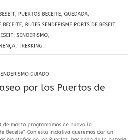
BESEIT
,
PUERTOS BECEITE
,
QUEDADA
,
 BECEITE
,
RUTES SENDERISME PORTS DE BESEIT
,
ESEIT
,
SENDERISMO
,
INENÇA
,
TREKKING
SENDERISMO GUIADO
aseo por los Puertos de
13 de marzo programamos de nuevo la
e Beceite”. Con esta iniciativa queremos dar un
as montañas de los Puertos, haciendo de la historia