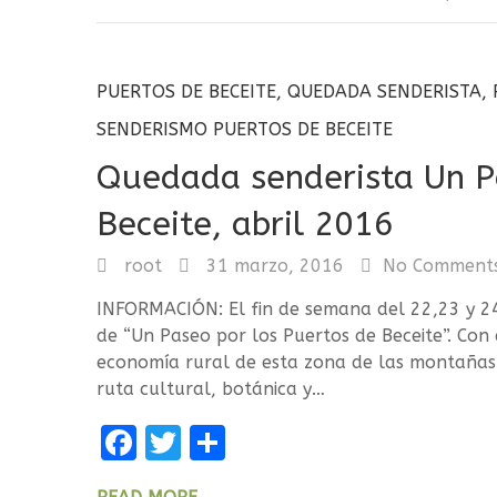
PUERTOS DE BECEITE
,
QUEDADA SENDERISTA
,
SENDERISMO PUERTOS DE BECEITE
Quedada senderista Un P
Beceite, abril 2016
root
31 marzo, 2016
No Comment
INFORMACIÓN: El fin de semana del 22,23 y 2
de “Un Paseo por los Puertos de Beceite”. Con 
economía rural de esta zona de las montañas d
ruta cultural, botánica y…
F
T
C
a
w
o