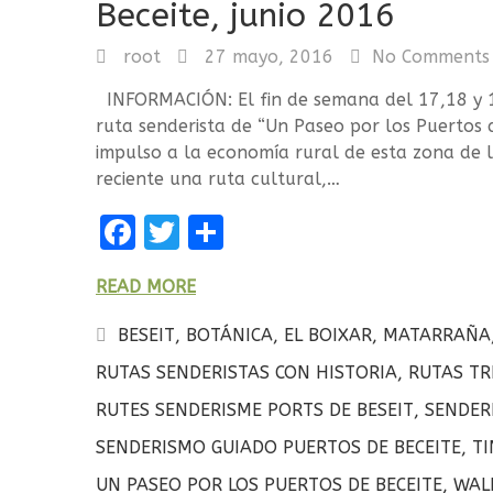
Beceite, junio 2016
root
27 mayo, 2016
No Comments
INFORMACIÓN: El fin de semana del 17,18 y 
ruta senderista de “Un Paseo por los Puertos d
impulso a la economía rural de esta zona de l
reciente una ruta cultural,…
F
T
C
a
w
o
READ MORE
ce
it
m
b
te
p
BESEIT
,
BOTÁNICA
,
EL BOIXAR
,
MATARRAÑA
o
r
a
RUTAS SENDERISTAS CON HISTORIA
,
RUTAS TR
o
rt
RUTES SENDERISME PORTS DE BESEIT
,
SENDER
k
ir
SENDERISMO GUIADO PUERTOS DE BECEITE
,
T
UN PASEO POR LOS PUERTOS DE BECEITE
,
WAL