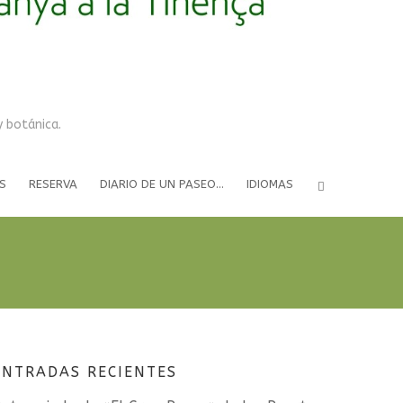
i
r
y botánica.
S
RESERVA
DIARIO DE UN PASEO…
IDIOMAS
ENTRADAS RECIENTES