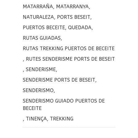
o
t
p
MATARRAÑA
,
MATARRANYA
,
o
e
a
NATURALEZA
,
PORTS BESEIT
,
k
r
r
PUERTOS BECEITE
,
QUEDADA
,
t
RUTAS GUIADAS
,
i
RUTAS TREKKING PUERTOS DE BECEITE
r
,
RUTES SENDERISME PORTS DE BESEIT
,
SENDERISME
,
SENDERISME PORTS DE BESEIT
,
SENDERISMO
,
SENDERISMO GUIADO PUERTOS DE
BECEITE
,
TINENÇA
,
TREKKING