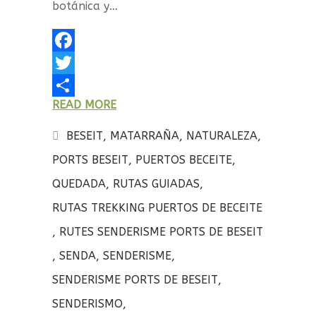
botánica y…
F
a
T
READ MORE
c
w
C
e
i
o
BESEIT
,
MATARRAÑA
,
NATURALEZA
,
b
t
m
PORTS BESEIT
,
PUERTOS BECEITE
,
o
t
p
QUEDADA
,
RUTAS GUIADAS
,
o
e
a
RUTAS TREKKING PUERTOS DE BECEITE
k
r
r
,
RUTES SENDERISME PORTS DE BESEIT
t
,
SENDA
,
SENDERISME
,
i
SENDERISME PORTS DE BESEIT
,
r
SENDERISMO
,