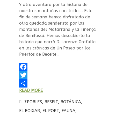
Y otra aventura por la historia de
nuestras montañas concluida…. Este
fin de semana hemos disfrutado de
otra quedada senderista por las
montañas del Matarraña y la Tinença
de Benifassà. Hemos descubierto la
historia que narró D. Lorenzo Grafulla
en las crónicas de Un Paseo por los
Puertos de Beceite…
F
a
T
READ MORE
c
w
C
e
i
o
7POBLES
,
BESEIT
,
BOTÁNICA
,
b
t
m
EL BOIXAR
,
EL PORT
,
FAUNA
,