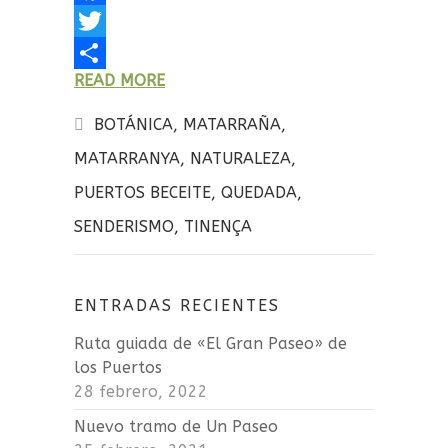
F
a
T
READ MORE
c
w
C
e
i
o
BOTÁNICA
,
MATARRAÑA
,
b
t
m
MATARRANYA
,
NATURALEZA
,
o
t
p
PUERTOS BECEITE
,
QUEDADA
,
o
e
a
SENDERISMO
,
TINENÇA
k
r
r
t
ENTRADAS RECIENTES
i
r
Ruta guiada de «El Gran Paseo» de
los Puertos
28 febrero, 2022
Nuevo tramo de Un Paseo