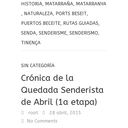
o
t
p
HISTORIA
,
MATARRAÑA
,
MATARRANYA
o
e
a
,
NATURALEZA
,
PORTS BESEIT
,
k
r
r
PUERTOS BECEITE
,
RUTAS GUIADAS
,
t
SENDA
,
SENDERISME
,
SENDERISMO
,
i
TINENÇA
r
SIN CATEGORÍA
Crónica de la
Quedada Senderista
de Abril (1a etapa)
root
28 abril, 2015
No Comments