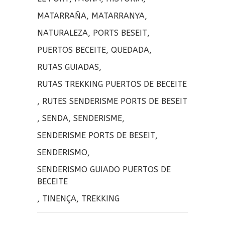
o
t
p
MATARRAÑA
,
MATARRANYA
,
o
e
a
NATURALEZA
,
PORTS BESEIT
,
k
r
r
PUERTOS BECEITE
,
QUEDADA
,
t
RUTAS GUIADAS
,
i
RUTAS TREKKING PUERTOS DE BECEITE
r
,
RUTES SENDERISME PORTS DE BESEIT
,
SENDA
,
SENDERISME
,
SENDERISME PORTS DE BESEIT
,
SENDERISMO
,
SENDERISMO GUIADO PUERTOS DE
BECEITE
,
TINENÇA
,
TREKKING