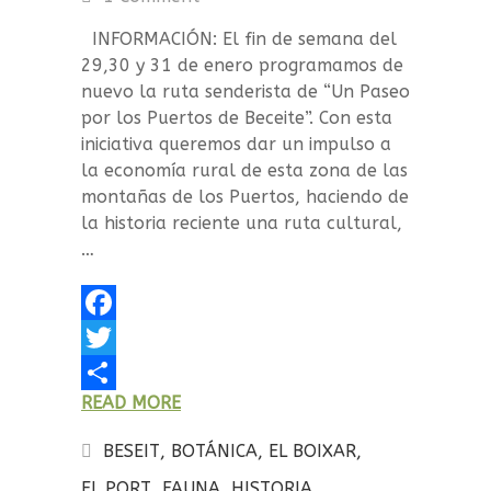
INFORMACIÓN: El fin de semana del
29,30 y 31 de enero programamos de
nuevo la ruta senderista de “Un Paseo
por los Puertos de Beceite”. Con esta
iniciativa queremos dar un impulso a
la economía rural de esta zona de las
montañas de los Puertos, haciendo de
la historia reciente una ruta cultural,
…
F
a
T
READ MORE
c
w
C
e
i
o
BESEIT
,
BOTÁNICA
,
EL BOIXAR
,
b
t
m
EL PORT
,
FAUNA
,
HISTORIA
,