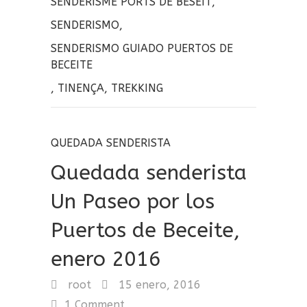
SENDERISME PORTS DE BESEIT
,
r
SENDERISMO
,
SENDERISMO GUIADO PUERTOS DE
BECEITE
,
TINENÇA
,
TREKKING
QUEDADA SENDERISTA
Quedada senderista
Un Paseo por los
Puertos de Beceite,
enero 2016
root
15 enero, 2016
1 Comment