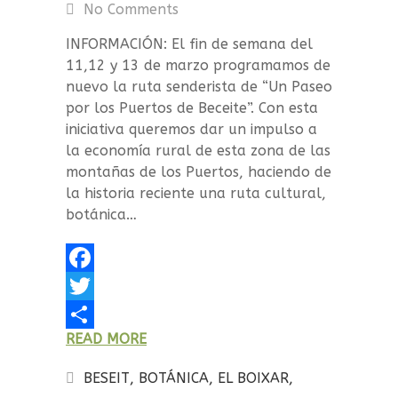
No Comments
INFORMACIÓN: El fin de semana del
11,12 y 13 de marzo programamos de
nuevo la ruta senderista de “Un Paseo
por los Puertos de Beceite”. Con esta
iniciativa queremos dar un impulso a
la economía rural de esta zona de las
montañas de los Puertos, haciendo de
la historia reciente una ruta cultural,
botánica…
F
a
T
READ MORE
c
w
C
e
i
o
BESEIT
,
BOTÁNICA
,
EL BOIXAR
,