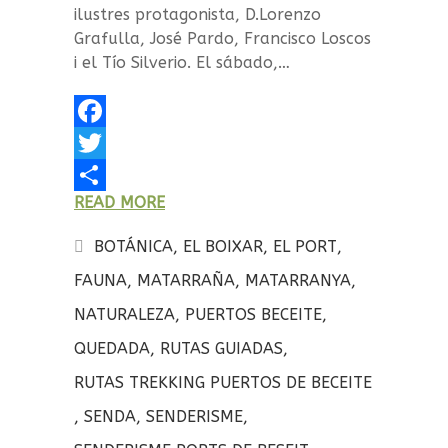
ilustres protagonista, D.Lorenzo
Grafulla, José Pardo, Francisco Loscos
i el Tío Silverio. El sábado,…
F
a
T
READ MORE
c
w
C
e
i
o
BOTÁNICA
,
EL BOIXAR
,
EL PORT
,
b
t
m
FAUNA
,
MATARRAÑA
,
MATARRANYA
,
o
t
p
NATURALEZA
,
PUERTOS BECEITE
,
o
e
a
QUEDADA
,
RUTAS GUIADAS
,
k
r
r
RUTAS TREKKING PUERTOS DE BECEITE
t
,
SENDA
,
SENDERISME
,
i