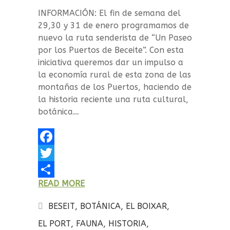
INFORMACIÓN: El fin de semana del
29,30 y 31 de enero programamos de
nuevo la ruta senderista de “Un Paseo
por los Puertos de Beceite”. Con esta
iniciativa queremos dar un impulso a
la economía rural de esta zona de las
montañas de los Puertos, haciendo de
la historia reciente una ruta cultural,
botánica…
F
a
T
READ MORE
c
w
C
e
i
o
BESEIT
,
BOTÁNICA
,
EL BOIXAR
,
b
t
m
EL PORT
,
FAUNA
,
HISTORIA
,