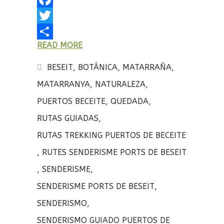
F
a
T
READ MORE
c
w
C
e
i
o
BESEIT
,
BOTÁNICA
,
MATARRAÑA
,
b
t
m
MATARRANYA
,
NATURALEZA
,
o
t
p
PUERTOS BECEITE
,
QUEDADA
,
o
e
a
RUTAS GUIADAS
,
k
r
r
RUTAS TREKKING PUERTOS DE BECEITE
t
,
RUTES SENDERISME PORTS DE BESEIT
i
,
SENDERISME
,
r
SENDERISME PORTS DE BESEIT
,
SENDERISMO
,
SENDERISMO GUIADO PUERTOS DE