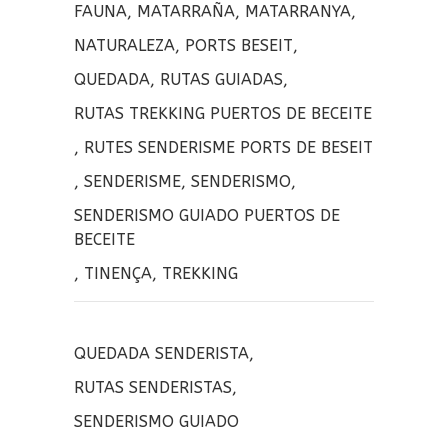
b
t
m
FAUNA
,
MATARRAÑA
,
MATARRANYA
,
o
t
p
NATURALEZA
,
PORTS BESEIT
,
o
e
a
QUEDADA
,
RUTAS GUIADAS
,
k
r
r
RUTAS TREKKING PUERTOS DE BECEITE
t
,
RUTES SENDERISME PORTS DE BESEIT
i
,
SENDERISME
,
SENDERISMO
,
r
SENDERISMO GUIADO PUERTOS DE
BECEITE
,
TINENÇA
,
TREKKING
QUEDADA SENDERISTA
,
RUTAS SENDERISTAS
,
SENDERISMO GUIADO