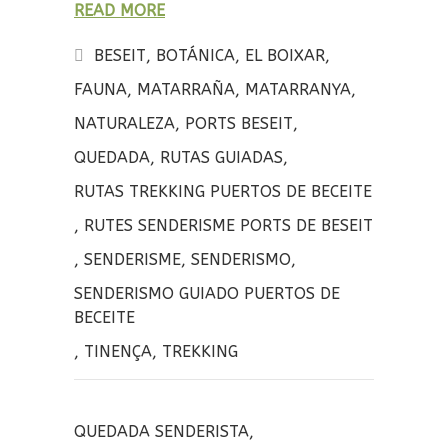
READ MORE
ce
it
m
b
te
p
BESEIT
,
BOTÁNICA
,
EL BOIXAR
,
o
r
a
FAUNA
,
MATARRAÑA
,
MATARRANYA
,
o
rt
NATURALEZA
,
PORTS BESEIT
,
k
ir
QUEDADA
,
RUTAS GUIADAS
,
RUTAS TREKKING PUERTOS DE BECEITE
,
RUTES SENDERISME PORTS DE BESEIT
,
SENDERISME
,
SENDERISMO
,
SENDERISMO GUIADO PUERTOS DE
BECEITE
,
TINENÇA
,
TREKKING
QUEDADA SENDERISTA
,