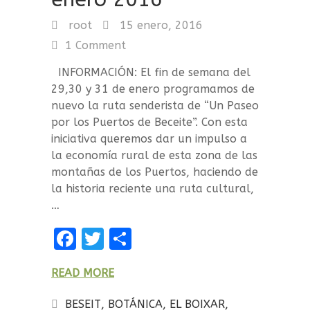
root
15 enero, 2016
1 Comment
INFORMACIÓN: El fin de semana del
29,30 y 31 de enero programamos de
nuevo la ruta senderista de “Un Paseo
por los Puertos de Beceite”. Con esta
iniciativa queremos dar un impulso a
la economía rural de esta zona de las
montañas de los Puertos, haciendo de
la historia reciente una ruta cultural,
…
F
T
C
a
w
o
READ MORE
ce
it
m
b
te
p
BESEIT
,
BOTÁNICA
,
EL BOIXAR
,