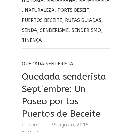
HISTORIA
,
MATARRAÑA
,
MATARRANYA
k
ir
,
NATURALEZA
,
PORTS BESEIT
,
PUERTOS BECEITE
,
RUTAS GUIADAS
,
SENDA
,
SENDERISME
,
SENDERISMO
,
TINENÇA
QUEDADA SENDERISTA
Quedada senderista
Septiembre: Un
Paseo por los
Puertos de Beceite
root
29 agosto, 2015