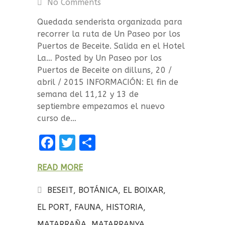
No Comments
Quedada senderista organizada para
recorrer la ruta de Un Paseo por los
Puertos de Beceite. Salida en el Hotel
La… Posted by Un Paseo por los
Puertos de Beceite on dilluns, 20 /
abril / 2015 INFORMACIÓN: El fin de
semana del 11,12 y 13 de
septiembre empezamos el nuevo
curso de…
F
T
C
a
w
o
READ MORE
ce
it
m
b
te
p
BESEIT
,
BOTÁNICA
,
EL BOIXAR
,
o
r
a
EL PORT
,
FAUNA
,
HISTORIA
,
o
rt
MATARRAÑA
,
MATARRANYA
,