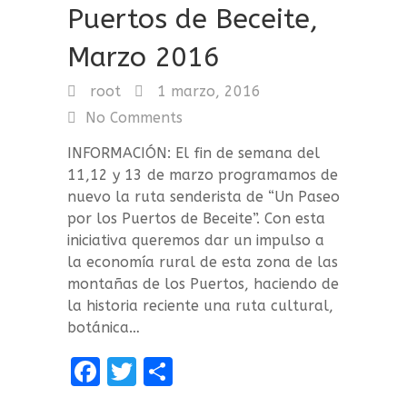
Puertos de Beceite,
Marzo 2016
root
1 marzo, 2016
No Comments
INFORMACIÓN: El fin de semana del
11,12 y 13 de marzo programamos de
nuevo la ruta senderista de “Un Paseo
por los Puertos de Beceite”. Con esta
iniciativa queremos dar un impulso a
la economía rural de esta zona de las
montañas de los Puertos, haciendo de
la historia reciente una ruta cultural,
botánica…
F
T
C
a
w
o