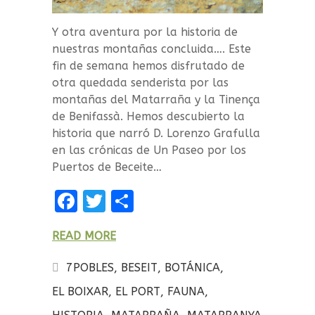
Y otra aventura por la historia de
nuestras montañas concluida…. Este
fin de semana hemos disfrutado de
otra quedada senderista por las
montañas del Matarraña y la Tinença
de Benifassà. Hemos descubierto la
historia que narró D. Lorenzo Grafulla
en las crónicas de Un Paseo por los
Puertos de Beceite…
F
T
C
a
w
o
READ MORE
ce
it
m
b
te
p
7POBLES
,
BESEIT
,
BOTÁNICA
,
o
r
a
EL BOIXAR
,
EL PORT
,
FAUNA
,
o
rt