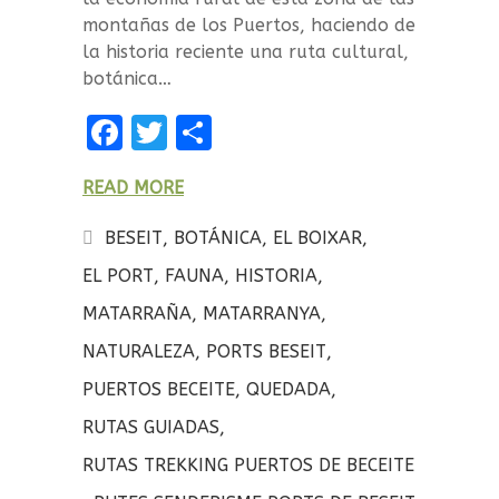
montañas de los Puertos, haciendo de
la historia reciente una ruta cultural,
botánica…
F
T
C
a
w
o
READ MORE
ce
it
m
b
te
p
BESEIT
,
BOTÁNICA
,
EL BOIXAR
,
o
r
a
EL PORT
,
FAUNA
,
HISTORIA
,
o
rt
MATARRAÑA
,
MATARRANYA
,
k
ir
NATURALEZA
,
PORTS BESEIT
,
PUERTOS BECEITE
,
QUEDADA
,
RUTAS GUIADAS
,
RUTAS TREKKING PUERTOS DE BECEITE