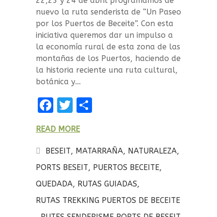
22,23 y 24 de abril programamos de
nuevo la ruta senderista de “Un Paseo
por los Puertos de Beceite”. Con esta
iniciativa queremos dar un impulso a
la economía rural de esta zona de las
montañas de los Puertos, haciendo de
la historia reciente una ruta cultural,
botánica y…
F
T
C
a
w
o
READ MORE
ce
it
m
b
te
p
BESEIT
,
MATARRAÑA
,
NATURALEZA
,
o
r
a
PORTS BESEIT
,
PUERTOS BECEITE
,
o
rt
QUEDADA
,
RUTAS GUIADAS
,
k
ir
RUTAS TREKKING PUERTOS DE BECEITE
,
RUTES SENDERISME PORTS DE BESEIT