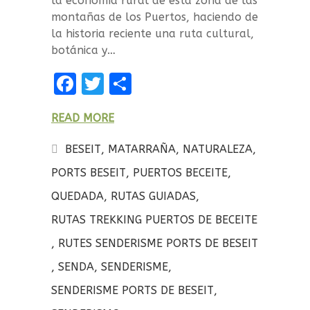
la economía rural de esta zona de las
montañas de los Puertos, haciendo de
la historia reciente una ruta cultural,
botánica y…
F
T
C
a
w
o
READ MORE
ce
it
m
b
te
p
BESEIT
,
MATARRAÑA
,
NATURALEZA
,
o
r
a
PORTS BESEIT
,
PUERTOS BECEITE
,
o
rt
QUEDADA
,
RUTAS GUIADAS
,
k
ir
RUTAS TREKKING PUERTOS DE BECEITE
,
RUTES SENDERISME PORTS DE BESEIT
,
SENDA
,
SENDERISME
,
SENDERISME PORTS DE BESEIT
,