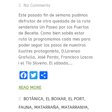
No Comments
Este pasado fin de semana pudimos
disfrutar de otra quedada de la ruta
senderista Un Paseo por los Puertos
de Beceite. Como bien sabéis estar
ruta la programamos cada mes para
poder seguir los pasos de nuestros
ilustres protagonista, D.Lorenzo
Grafulla, José Pardo, Francisco Loscos
i el Tío Silverio. El sábado,…
F
T
C
a
w
o
READ MORE
ce
it
m
b
te
p
BOTÁNICA
,
EL BOIXAR
,
EL PORT
,
o
r
a
FAUNA
,
MATARRAÑA
,
MATARRANYA
,