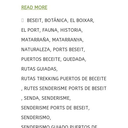
a
w
o
READ MORE
ce
it
m
b
te
p
BESEIT
,
BOTÁNICA
,
EL BOIXAR
,
o
r
a
EL PORT
,
FAUNA
,
HISTORIA
,
o
rt
MATARRAÑA
,
MATARRANYA
,
k
ir
NATURALEZA
,
PORTS BESEIT
,
PUERTOS BECEITE
,
QUEDADA
,
RUTAS GUIADAS
,
RUTAS TREKKING PUERTOS DE BECEITE
,
RUTES SENDERISME PORTS DE BESEIT
,
SENDA
,
SENDERISME
,
SENDERISME PORTS DE BESEIT
,
SENDERISMO
,
SENDERISMO GUIADO PUERTOS DE