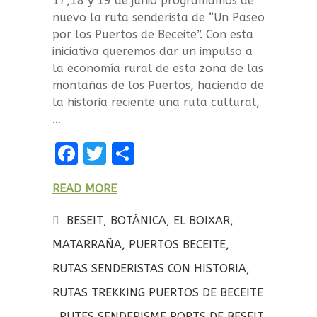
17,18 y 19 de junio programamos de
nuevo la ruta senderista de “Un Paseo
por los Puertos de Beceite”. Con esta
iniciativa queremos dar un impulso a
la economía rural de esta zona de las
montañas de los Puertos, haciendo de
la historia reciente una ruta cultural,
…
F
T
C
a
w
o
READ MORE
ce
it
m
b
te
p
BESEIT
,
BOTÁNICA
,
EL BOIXAR
,
o
r
a
MATARRAÑA
,
PUERTOS BECEITE
,
o
rt
RUTAS SENDERISTAS CON HISTORIA
,
k
ir
RUTAS TREKKING PUERTOS DE BECEITE
,
RUTES SENDERISME PORTS DE BESEIT