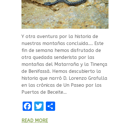
Y otra aventura por la historia de
nuestras montañas concluida…. Este
fin de semana hemos disfrutado de
otra quedada senderista por las
montañas del Matarraña y la Tinença
de Benifassà. Hemos descubierto la
historia que narró D. Lorenzo Grafulla
en las crónicas de Un Paseo por los
Puertos de Beceite…
F
T
C
a
w
o
READ MORE
ce
it
m