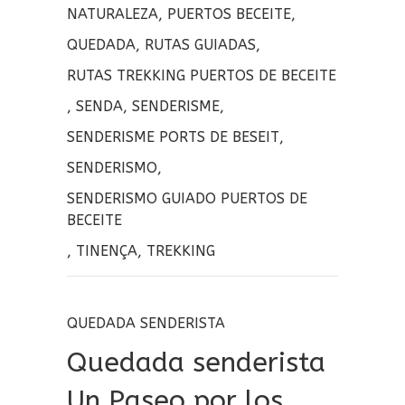
o
rt
NATURALEZA
,
PUERTOS BECEITE
,
k
ir
QUEDADA
,
RUTAS GUIADAS
,
RUTAS TREKKING PUERTOS DE BECEITE
,
SENDA
,
SENDERISME
,
SENDERISME PORTS DE BESEIT
,
SENDERISMO
,
SENDERISMO GUIADO PUERTOS DE
BECEITE
,
TINENÇA
,
TREKKING
QUEDADA SENDERISTA
Quedada senderista
Un Paseo por los