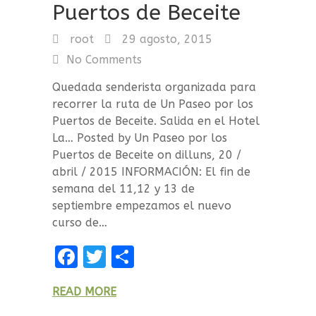
Puertos de Beceite
root
29 agosto, 2015
No Comments
Quedada senderista organizada para
recorrer la ruta de Un Paseo por los
Puertos de Beceite. Salida en el Hotel
La… Posted by Un Paseo por los
Puertos de Beceite on dilluns, 20 /
abril / 2015 INFORMACIÓN: El fin de
semana del 11,12 y 13 de
septiembre empezamos el nuevo
curso de…
F
T
C
a
w
o
READ MORE
ce
it
m