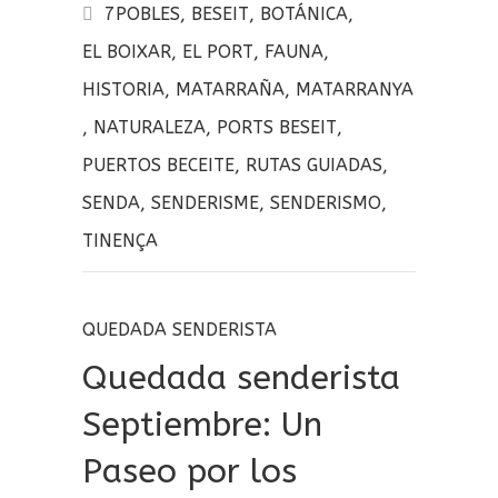
b
te
p
7POBLES
,
BESEIT
,
BOTÁNICA
,
o
r
a
EL BOIXAR
,
EL PORT
,
FAUNA
,
o
rt
HISTORIA
,
MATARRAÑA
,
MATARRANYA
k
ir
,
NATURALEZA
,
PORTS BESEIT
,
PUERTOS BECEITE
,
RUTAS GUIADAS
,
SENDA
,
SENDERISME
,
SENDERISMO
,
TINENÇA
QUEDADA SENDERISTA
Quedada senderista
Septiembre: Un
Paseo por los