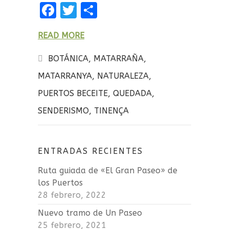
F
T
C
a
w
o
READ MORE
ce
it
m
b
te
p
BOTÁNICA
,
MATARRAÑA
,
o
r
a
MATARRANYA
,
NATURALEZA
,
o
rt
PUERTOS BECEITE
,
QUEDADA
,
k
ir
SENDERISMO
,
TINENÇA
ENTRADAS RECIENTES
Ruta guiada de «El Gran Paseo» de
los Puertos
28 febrero, 2022
Nuevo tramo de Un Paseo
25 febrero, 2021