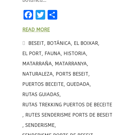
botánica…
F
T
C
a
w
o
READ MORE
ce
it
m
b
te
p
BESEIT
,
BOTÁNICA
,
EL BOIXAR
,
o
r
a
EL PORT
,
FAUNA
,
HISTORIA
,
o
rt
MATARRAÑA
,
MATARRANYA
,
k
ir
NATURALEZA
,
PORTS BESEIT
,
PUERTOS BECEITE
,
QUEDADA
,
RUTAS GUIADAS
,
RUTAS TREKKING PUERTOS DE BECEITE
,
RUTES SENDERISME PORTS DE BESEIT
,
SENDERISME
,