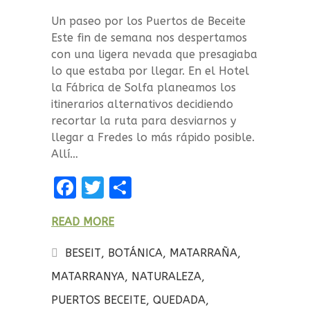
Un paseo por los Puertos de Beceite
Este fin de semana nos despertamos
con una ligera nevada que presagiaba
lo que estaba por llegar. En el Hotel
la Fábrica de Solfa planeamos los
itinerarios alternativos decidiendo
recortar la ruta para desviarnos y
llegar a Fredes lo más rápido posible.
Allí…
F
T
C
a
w
o
READ MORE
ce
it
m
b
te
p
BESEIT
,
BOTÁNICA
,
MATARRAÑA
,
o
r
a
MATARRANYA
,
NATURALEZA
,
o
rt
PUERTOS BECEITE
,
QUEDADA
,