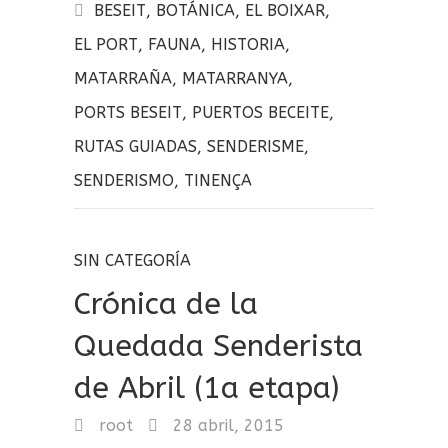
b
te
p
BESEIT
,
BOTÁNICA
,
EL BOIXAR
,
o
r
a
EL PORT
,
FAUNA
,
HISTORIA
,
o
rt
MATARRAÑA
,
MATARRANYA
,
k
ir
PORTS BESEIT
,
PUERTOS BECEITE
,
RUTAS GUIADAS
,
SENDERISME
,
SENDERISMO
,
TINENÇA
SIN CATEGORÍA
Crónica de la
Quedada Senderista
de Abril (1a etapa)
root
28 abril, 2015