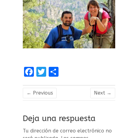
F
T
C
a
w
o
ce
it
m
← Previous
Next →
b
te
p
o
r
a
Deja una respuesta
o
rt
k
ir
Tu dirección de correo electrónico no