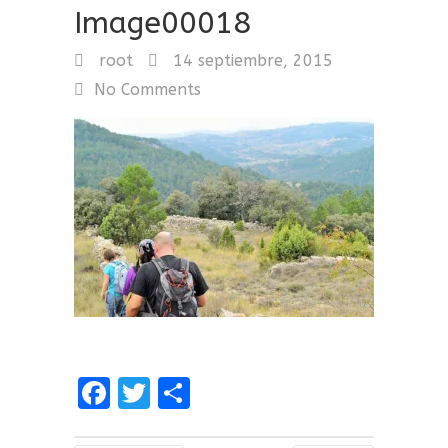
Image00018
root
14 septiembre, 2015
No Comments
F
T
C
a
w
o