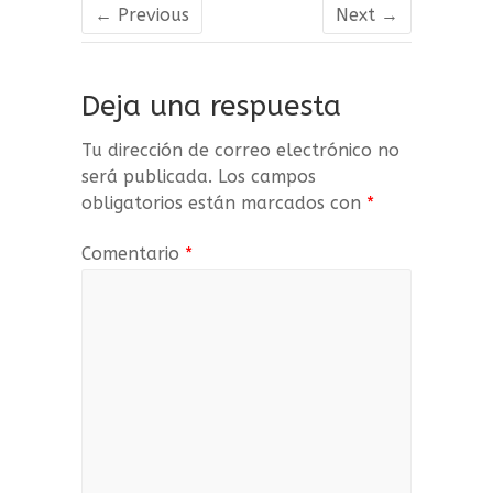
ce
it
m
← Previous
Next →
b
te
p
o
r
a
Deja una respuesta
o
rt
k
ir
Tu dirección de correo electrónico no
será publicada.
Los campos
obligatorios están marcados con
*
Comentario
*