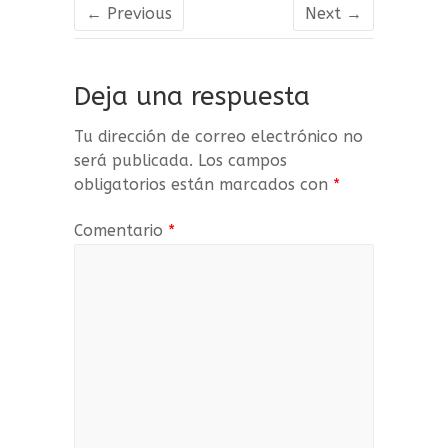
ce
it
m
← Previous
Next →
b
te
p
o
r
a
Deja una respuesta
o
rt
k
ir
Tu dirección de correo electrónico no
será publicada.
Los campos
obligatorios están marcados con
*
Comentario
*