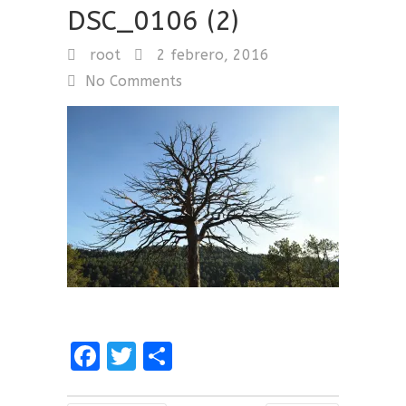
DSC_0106 (2)
root
2 febrero, 2016
No Comments
F
T
C
a
w
o