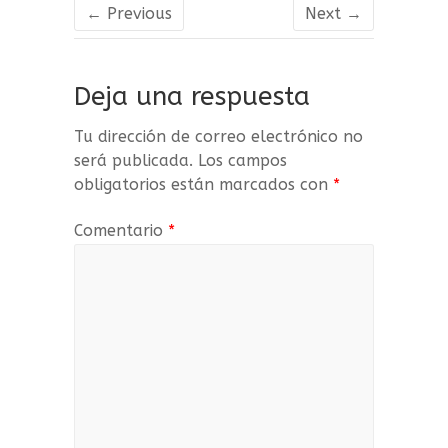
ce
it
m
← Previous
Next →
b
te
p
o
r
a
Deja una respuesta
o
rt
k
ir
Tu dirección de correo electrónico no
será publicada.
Los campos
obligatorios están marcados con
*
Comentario
*