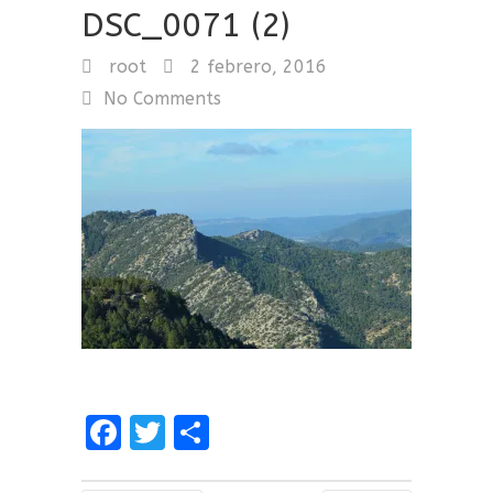
DSC_0071 (2)
root
2 febrero, 2016
No Comments
F
T
C
a
w
o