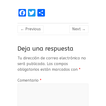
F
T
C
a
w
o
ce
it
m
← Previous
Next →
b
te
p
o
r
a
Deja una respuesta
o
rt
k
ir
Tu dirección de correo electrónico no
será publicada.
Los campos
obligatorios están marcados con
*
Comentario
*